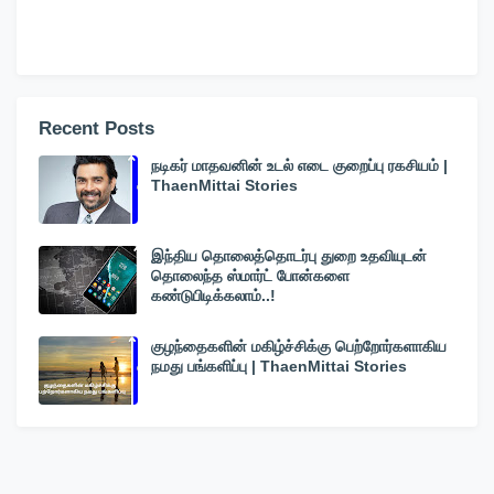
Recent Posts
நடிகர் மாதவனின் உடல் எடை குறைப்பு ரகசியம் |
ThaenMittai Stories
இந்திய தொலைத்தொடர்பு துறை உதவியுடன்
தொலைந்த ஸ்மார்ட் போன்களை
கண்டுபிடிக்கலாம்..!
குழந்தைகளின் மகிழ்ச்சிக்கு பெற்றோர்களாகிய
நமது பங்களிப்பு | ThaenMittai Stories