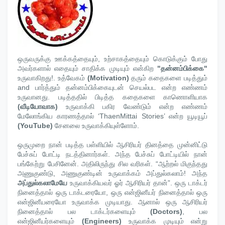
ஒருவருக்கு ஊக்கத்தையும், உற்சாகத்தையும் கொடுக்கும் போது
அவர்களால் எதையும் சாதிக்க முடியும் என்கிற
"தன்னம்பிக்கை"
உருவாகிறது!. உத்வேகம்
(Motivation)
தரும் கதைகளை படித்தும்
and பார்த்தும் தன்னம்பிக்கையுடன் செயல்பட என்ற எண்ணம்
உருவானது. படித்ததில் பிடித்த கதைகளை காணொளியாக
(வீடியோவாக)
உருவாக்கி பகிர வேண்டும் என்ற எண்ணம்
மேலோங்கிய காரணத்தால் ‘ThaenMittai Stories’ என்ற யூடியூப்
(YouTube)
சேனலை உருவாக்கியுள்ளோம்.
ஒருமுறை நான் படித்த பள்ளியில் ஆசிரியர் தினத்தை முன்னிட்டு
பேச்சுப் போட்டி நடத்தினார்கள். அந்த பேச்சுப் போட்டியில் நான்
பங்கேற்று பேசினேன். அதிலிருந்து சில வரிகள். “ஆற்றல் மிகுந்தது
அணுகுண்டு, அணுகுண்டின் உருவாக்கம் அப்துல்கலாம்! அந்த
அப்துல்கலாமேயே
உருவாக்கியவர் ஓர் ஆசிரியர் தான்”. ஒரு டாக்டர்
நினைத்தால் ஒரு டாக்டரையோ, ஒரு என்ஜினீயர் நினைத்தால் ஒரு
என்ஜினீயரையோ உருவாக்க முடியாது. ஆனால் ஒரு ஆசிரியர்
நினைத்தால் பல டாக்டர்களையும்
(Doctors)
, பல
என்ஜினீயர்களையும்
(Engineers)
உருவாக்க முடியும் என்று