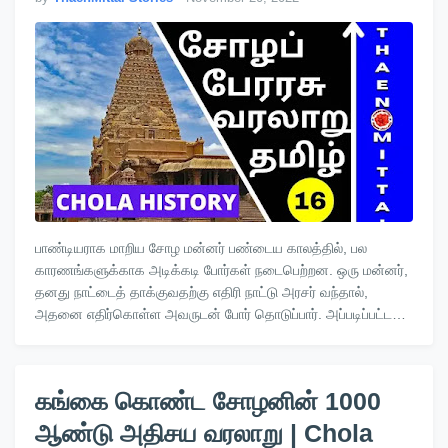
பாண்டியராக மாறிய சோழ மன்னர் பண்டைய காலத்தில், பல
காரணங்களுக்காக அடிக்கடி போர்கள் நடைபெற்றன. ஒரு மன்னர்,
தனது நாட்டைத் தாக்குவதற்கு எதிரி நாட்டு அரசர் வந்தால்,
அதனை எதிர்கொள்ள அவருடன் போர் தொடுப்பார். அப்படிப்பட்ட
தாக்குதல் இல்லா…
கங்கை கொண்ட சோழனின் 1000
ஆண்டு அதிசய வரலாறு | Chola