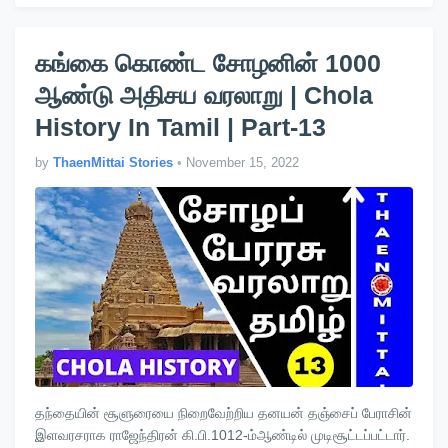
கங்கை கொண்ட சோழனின் 1000
ஆண்டு அதிசய வரலாறு | Chola
History In Tamil | Part-13
by
ThaenMittai Stories
•
November 15, 2022
தந்தையின் சூளுரையை நிறைவேற்றிய தனயன் தஞ்சைப் பேராசின்
இளவரசராக ராஜேந்திரன் கி.பி.1012-ம்ஆண்டில் முடிசூட்டப்பட்டார்.