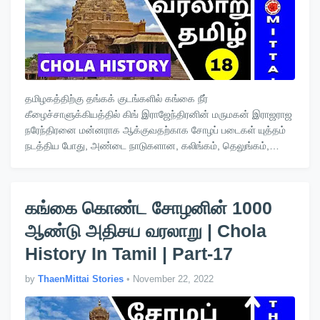
தமிழகத்திற்கு தங்கக் குடங்களில் கங்கை நீர்
கீழைச்சாளுக்கியத்தில் கிங் இராஜேந்திரனின் மருமகன் இராஜராஜ
நரேந்திரனை மன்னராக ஆக்குவதற்காக சோழப் படைகள் யுத்தம்
நடத்திய போது, அண்டை நாடுகளான, கலிங்கம், தெலுங்கம்,
ஒட்டரம் (ஒடிசா) ஆகிய நா…
கங்கை கொண்ட சோழனின் 1000
ஆண்டு அதிசய வரலாறு | Chola
History In Tamil | Part-17
by
ThaenMittai Stories
•
November 22, 2022