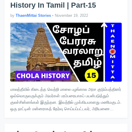
History In Tamil | Part-15
by
ThaenMittai Stories
•
November 19, 2022
மாலத்தீவில் கிடைத்த வெற்றி மாலை பழங்கால அரச குடும்பத்தினர்
ஒவ்வொருவருக்கும் அவர்கள் பரம்பரையாகப் பயன்படுத்தும்
குலச்சின்னங்கள் இருந்தன. இவற்றில் முக்கியமானது மணிமகுடம்.
ஒரு நாட்டின் மன்னராகத் தேர்வு செய்யப்பட்டவர், அரியணை
ஏறும்ப…