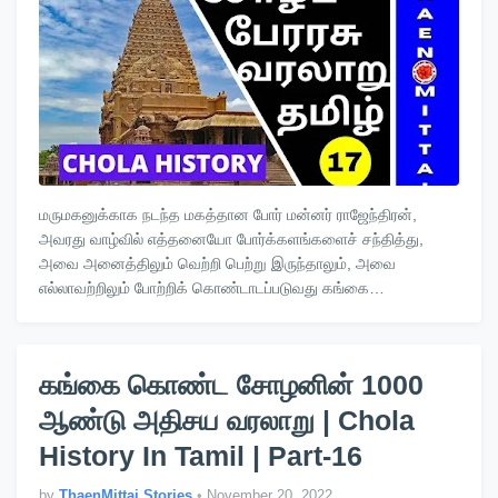
மருமகனுக்காக நடந்த மகத்தான போர் மன்னர் ராஜேந்திரன்,
அவரது வாழ்வில் எத்தனையோ போர்க்களங்களைச் சந்தித்து,
அவை அனைத்திலும் வெற்றி பெற்று இருந்தாலும், அவை
எல்லாவற்றிலும் போற்றிக் கொண்டாடப்படுவது கங்கை
படையெடுப்பும், கீழ்த்திசை நாடுகள…
கங்கை கொண்ட சோழனின் 1000
ஆண்டு அதிசய வரலாறு | Chola
History In Tamil | Part-16
by
ThaenMittai Stories
•
November 20, 2022