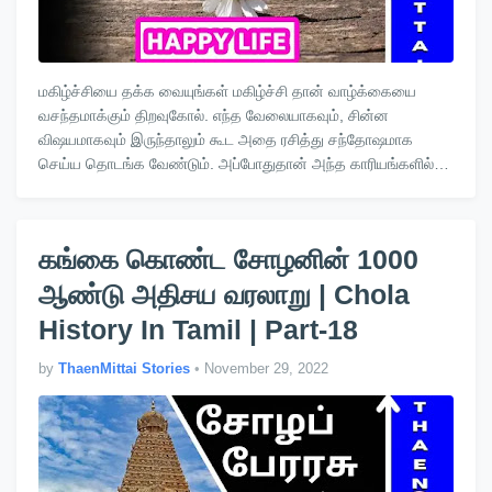
மகிழ்ச்சியை தக்க வையுங்கள் மகிழ்ச்சி தான் வாழ்க்கையை
வசந்தமாக்கும் திறவுகோல். எந்த வேலையாகவும், சின்ன
விஷயமாகவும் இருந்தாலும் கூட அதை ரசித்து சந்தோஷமாக
செய்ய தொடங்க வேண்டும். அப்போதுதான் அந்த காரியங்களில்
முழு கவனத்தையும் செலுத்…
கங்கை கொண்ட சோழனின் 1000
ஆண்டு அதிசய வரலாறு | Chola
History In Tamil | Part-18
by
ThaenMittai Stories
•
November 29, 2022