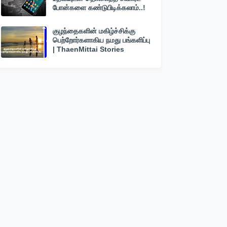
போன்களை கண்டுபிடிக்கலாம்..!
குழந்தைகளின் மகிழ்ச்சிக்கு
பெற்றோர்களாகிய நமது பங்களிப்பு
| ThaenMittai Stories