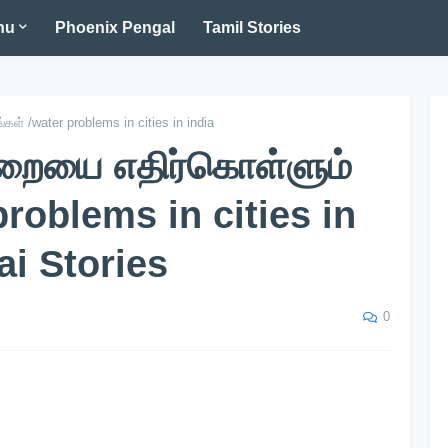
nu
Phoenix Pengal
Tamil Stories
ள் /water problems in cities in india
ுறையை எதிர்கொள்ளும்
problems in cities in
ai Stories
0