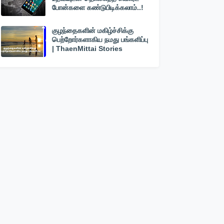
போன்களை கண்டுபிடிக்கலாம்..!
குழந்தைகளின் மகிழ்ச்சிக்கு
பெற்றோர்களாகிய நமது பங்களிப்பு
| ThaenMittai Stories